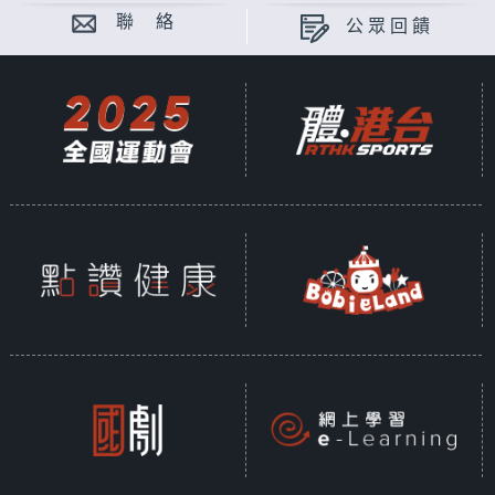
聯 絡
公眾回饋