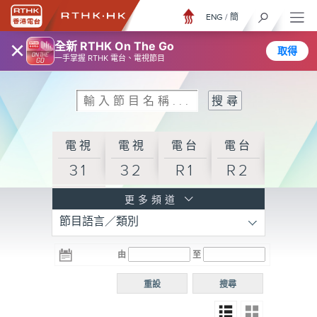
ENG
/
簡
×
全新 RTHK On The Go
取得
一手掌握 RTHK 電台、電視節目
電視
電視
電台
電台
31
32
R1
R2
電台
更多頻道
節目語言／類別
R3
電台
電台
電台
由
至
普通
R4
R5
話台
重設
搜尋