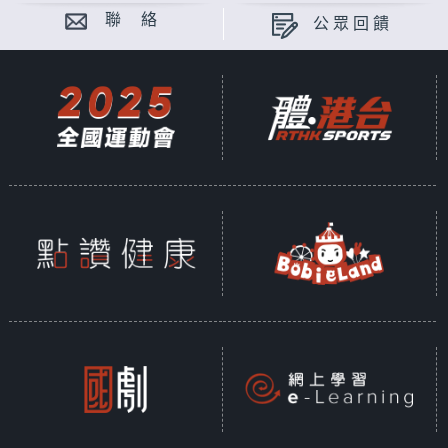
聯 絡
公眾回饋