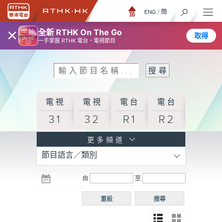
ENG
/
簡
×
全新 RTHK On The Go
取得
一手掌握 RTHK 電台、電視節目
電視
電視
電台
電台
31
32
R1
R2
電台
更多頻道
節目語言／類別
R3
電台
電台
電台
由
至
普通
R4
R5
話台
重設
搜尋