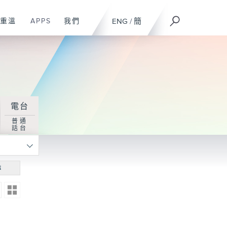
重溫
APPS
我們
ENG
/
簡
電台
普通
話台
尋