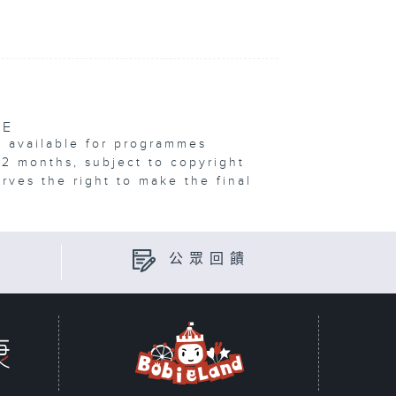
VE
e available for programmes
12 months, subject to copyright
erves the right to make the final
公眾回饋