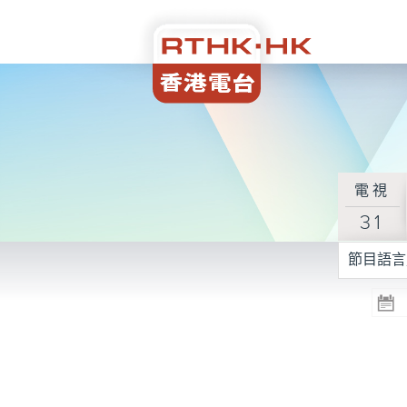
電視
31
節目語言