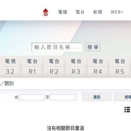
電視
電台
新聞
WEB+
電視
電台
電台
電台
電台
電台
32
R1
R2
R3
R4
R5
／類別
由
至
重設
搜
沒有相關節目重溫