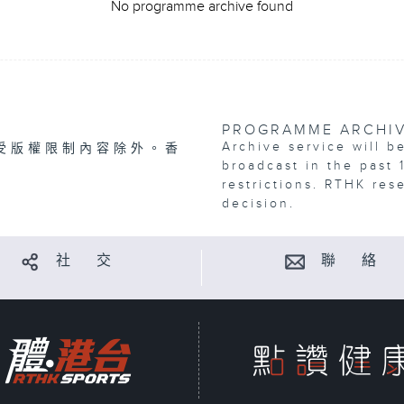
No programme archive found
PROGRAMME ARCHI
Archive service will b
受版權限制內容除外。香
broadcast in the past 
restrictions. RTHK res
decision.
社 交
聯 絡