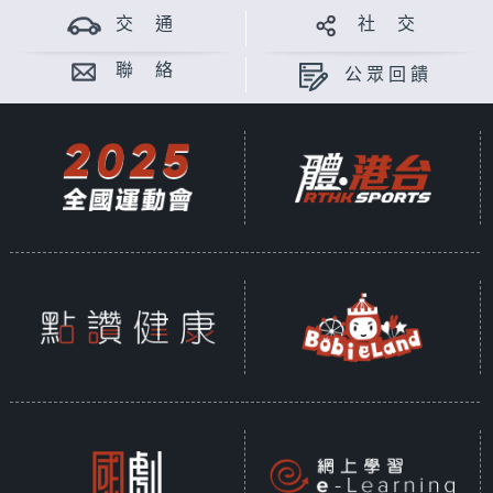
交 通
社 交
聯 絡
公眾回饋