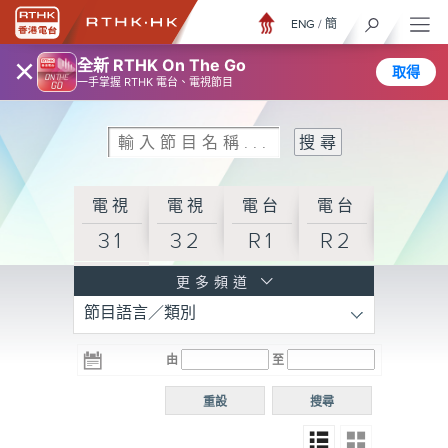
ENG
/
簡
×
全新 RTHK On The Go
取得
一手掌握 RTHK 電台、電視節目
電視
電視
電台
電台
31
32
R1
R2
電台
更多頻道
節目語言／類別
R3
電台
電台
電台
由
至
普通
R4
R5
話台
重設
搜尋