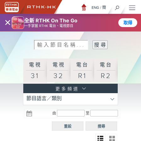
ENG
/
簡
×
全新 RTHK On The Go
取得
一手掌握 RTHK 電台、電視節目
電視
電視
電台
電台
31
32
R1
R2
電台
更多頻道
節目語言／類別
R3
電台
電台
電台
由
至
普通
R4
R5
話台
重設
搜尋