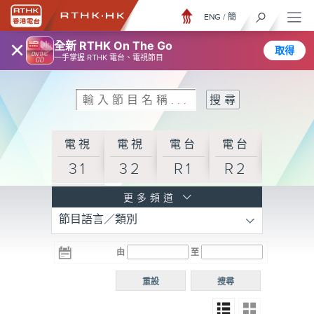
ENG
/
簡
×
全新 RTHK On The Go
取得
一手掌握 RTHK 電台、電視節目
電視
電視
電台
電台
31
32
R1
R2
電台
更多頻道
節目語言／類別
R3
電台
電台
電台
由
至
普通
R4
R5
話台
重設
搜尋