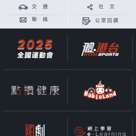
交 通
社 交
聯 絡
公眾回饋