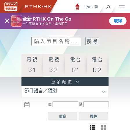
ENG
/
簡
×
全新 RTHK On The Go
取得
一手掌握 RTHK 電台、電視節目
電視
電視
電台
電台
31
32
R1
R2
電台
更多頻道
節目語言／類別
R3
電台
電台
電台
由
至
普通
R4
R5
話台
重設
搜尋