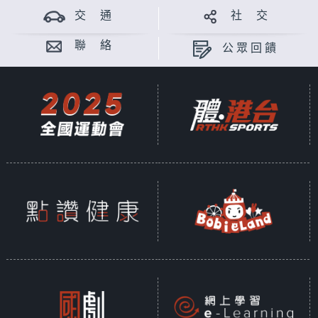
交 通
社 交
聯 絡
公眾回饋