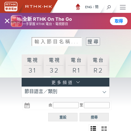
ENG
/
簡
×
全新 RTHK On The Go
取得
一手掌握 RTHK 電台、電視節目
電視
電視
電台
電台
31
32
R1
R2
電台
更多頻道
節目語言／類別
R3
電台
電台
電台
由
至
普通
R4
R5
話台
重設
搜尋