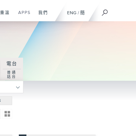
重溫
APPS
我們
ENG
/
簡
電台
普通
話台
尋