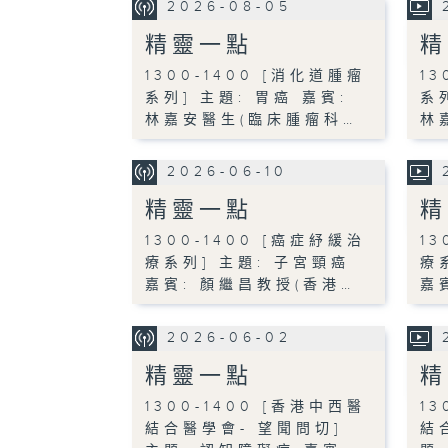
2026-08-05
精靈一點
精
1300-1400 [消化道腫瘤
13
系列] 主題: 胃癌 嘉賓:
系
林嘉安醫生(臨床腫瘤科…
林
2026-06-10
精靈一點
精
1300-1400 [癌症紓緩治
13
療系列] 主題: 子宮頸癌
療
嘉賓: 顏繼昌教授(香港…
嘉
2026-06-02
精靈一點
精
1300-1400 [香港中西醫
13
結合醫學會- 望聞問切]
結