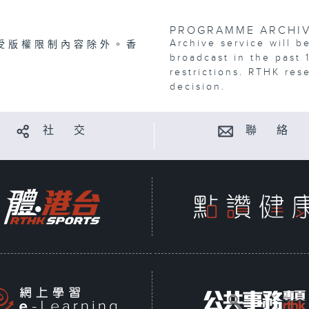
PROGRAMME ARCHI
Archive service will b
受版權限制內容除外。香
broadcast in the past 
restrictions. RTHK res
decision.
社 交
聯 絡