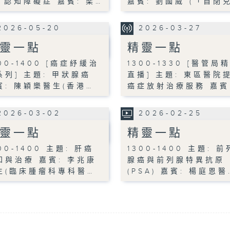
: 認知障礙症 嘉賓: 梁…
嘉賓: 劉國威 (「自閉
2026-05-20
2026-03-27
靈一點
精靈一點
00-1400 [癌症紓緩治
1300-1330 [醫管局
系列] 主題: 甲狀腺癌
直播] 主題: 東區醫院
賓: 陳穎樂醫生(香港…
癌症放射治療服務 嘉賓
2026-03-02
2026-02-25
靈一點
精靈一點
00-1400 主題: 肝癌
1300-1400 主題: 前
知與治療 嘉賓: 李兆康
腺癌與前列腺特異抗原
生(臨床腫瘤科專科醫…
(PSA) 嘉賓: 楊庭恩醫