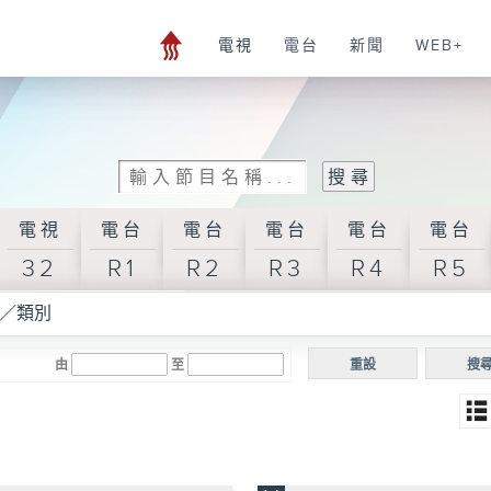
電視
電台
新聞
WEB+
電視
電台
電台
電台
電台
電台
32
R1
R2
R3
R4
R5
／類別
由
至
重設
搜