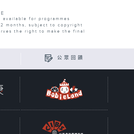
VE
e available for programmes
12 months, subject to copyright
erves the right to make the final
公眾回饋