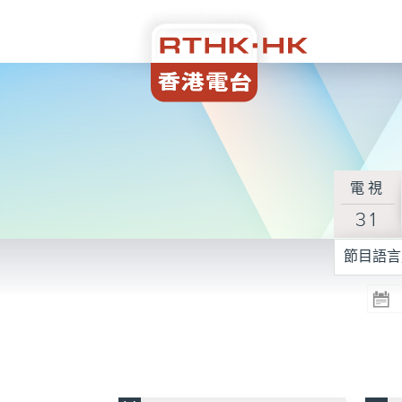
電視
31
節目語言