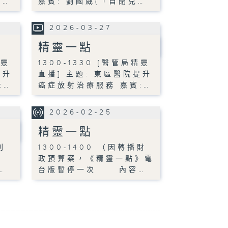
兒…
嘉賓: 劉國威(「自閉兒…
2026-03-27
精靈一點
精靈
1300-1330 [醫管局精靈
提升
直播] 主題: 東區醫院提升
:…
癌症放射治療服務 嘉賓:…
2026-02-25
精靈一點
列
1300-1400 （因轉播財
政預算案，《精靈一點》電
…
台版暫停一次 內容…