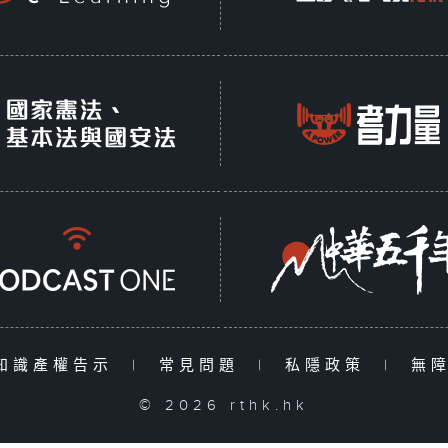
知識產權告示
|
常見問題
|
私隱政策
|
無
© 2026 rthk.hk