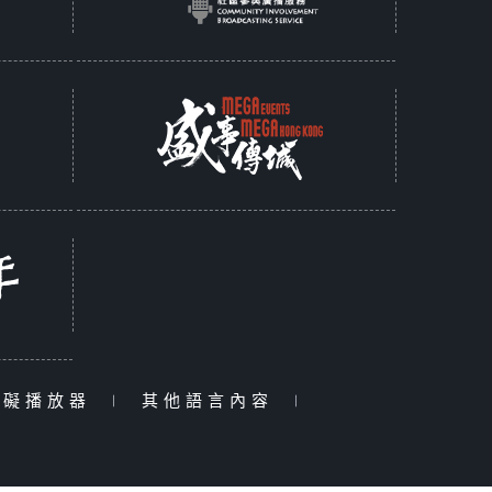
障礙播放器
|
其他語言內容
|