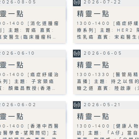
2026-08-05
2026-07-22
靈一點
精靈一點
00-1400 [消化道腫瘤
1300-1400 [癌症紓
列] 主題: 胃癌 嘉賓:
療系列] 主題: HER2 
嘉安醫生(臨床腫瘤科…
性乳癌 嘉賓: 宋崧醫生
2026-06-10
2026-06-05
靈一點
精靈一點
00-1400 [癌症紓緩治
1300-1330 [醫管局
系列] 主題: 子宮頸癌
直播] 主題: 持之以恆
賓: 顏繼昌教授(香港…
糖之道 嘉賓: 陸啟康 (
2026-06-02
2026-05-21
靈一點
精靈一點
00-1400 [香港中西醫
1300-1400 [健康人
合醫學會-望聞問切] 主
訪] 主題: 「A仔」當