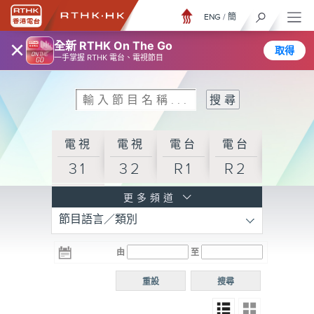
ENG
/
簡
×
全新 RTHK On The Go
取得
一手掌握 RTHK 電台、電視節目
電視
電視
電台
電台
31
32
R1
R2
電台
更多頻道
節目語言／類別
R3
電台
電台
電台
由
至
普通
R4
R5
話台
重設
搜尋