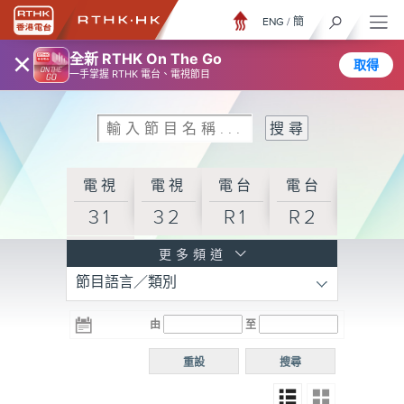
ENG
/
簡
×
全新 RTHK On The Go
取得
一手掌握 RTHK 電台、電視節目
電視
電視
電台
電台
31
32
R1
R2
電台
更多頻道
節目語言／類別
R3
電台
電台
電台
由
至
普通
R4
R5
話台
重設
搜尋