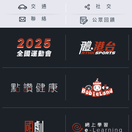
交 通
社 交
聯 絡
公眾回饋