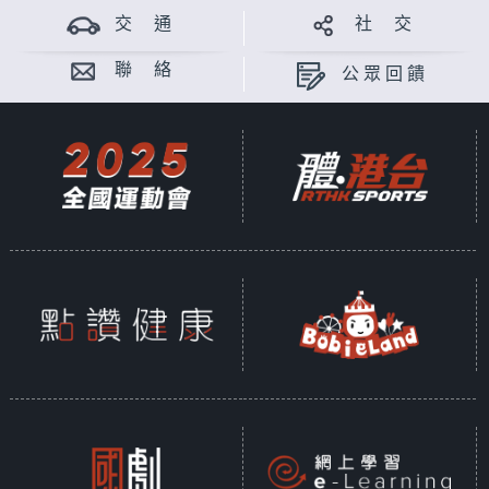
交 通
社 交
聯 絡
公眾回饋