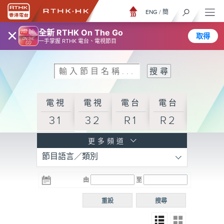
ENG
/
簡
×
全新 RTHK On The Go
取得
一手掌握 RTHK 電台、電視節目
電視
電視
電台
電台
31
32
R1
R2
電台
更多頻道
節目語言／類別
R3
電台
電台
電台
由
至
普通
R4
R5
話台
重設
搜尋