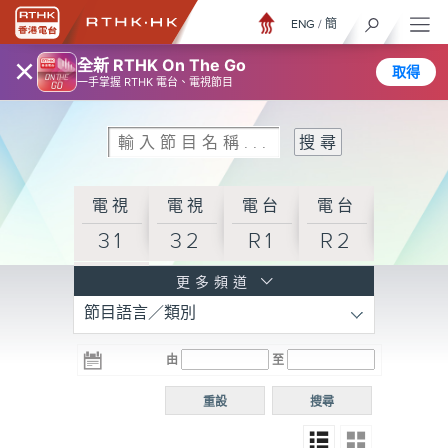
ENG
/
簡
×
全新 RTHK On The Go
取得
一手掌握 RTHK 電台、電視節目
電視
電視
電台
電台
31
32
R1
R2
電台
更多頻道
節目語言／類別
R3
電台
電台
電台
由
至
普通
R4
R5
話台
重設
搜尋