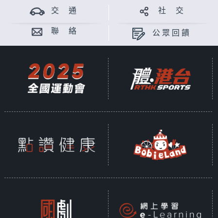
交 通
社 交
聯 絡
公眾回饋