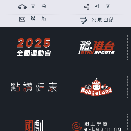
交 通
社 交
聯 絡
公眾回饋