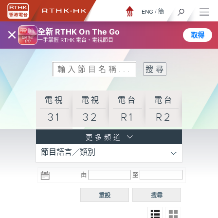
ENG
/
簡
×
全新 RTHK On The Go
取得
一手掌握 RTHK 電台、電視節目
電視
電視
電台
電台
31
32
R1
R2
電台
更多頻道
節目語言／類別
R3
電台
電台
電台
由
至
普通
R4
R5
話台
重設
搜尋