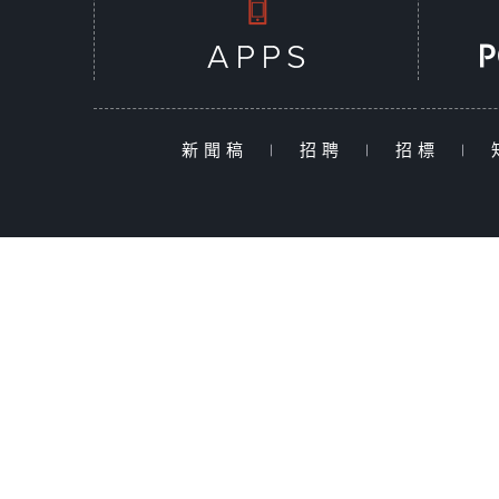
新聞稿
|
招聘
|
招標
|