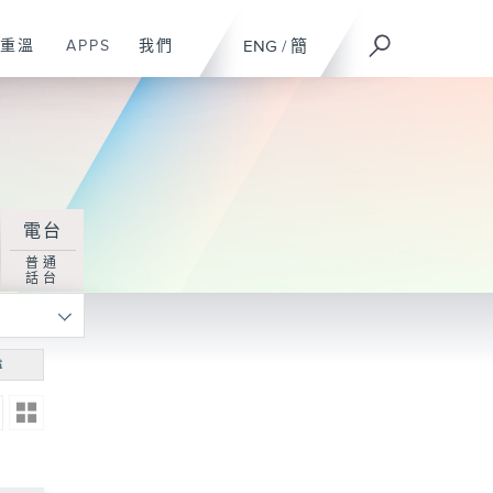
重溫
APPS
我們
ENG
/
簡
電台
普通
話台
尋