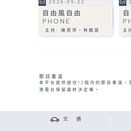
2026-05-22
自由風自由
自
PHONE
P
主持: 陳燕萍、林緻茵
主
節目重溫
本平台提供過往12個月的節目重溫，
港電台保留最終決定權。
交 通