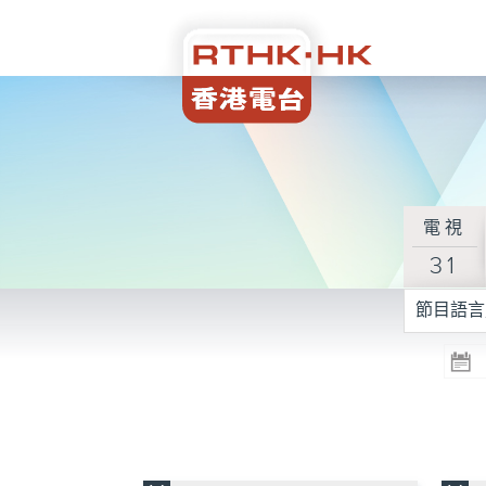
電視
31
節目語言