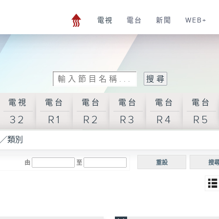
電視
電台
新聞
WEB+
電視
電台
電台
電台
電台
電台
32
R1
R2
R3
R4
R5
／類別
由
至
重設
搜