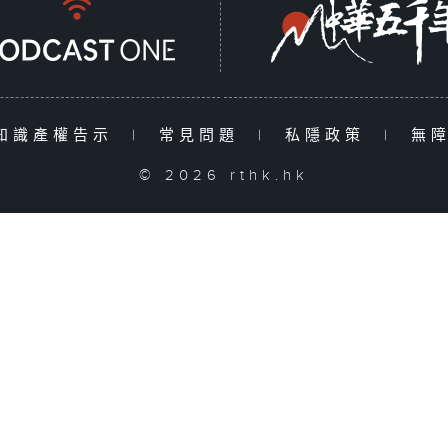
知識產權告示
|
常見問題
|
私隱政策
|
無
© 2026 rthk.hk