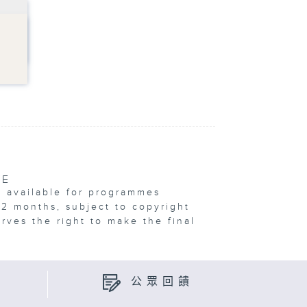
VE
e available for programmes
12 months, subject to copyright
erves the right to make the final
公眾回饋