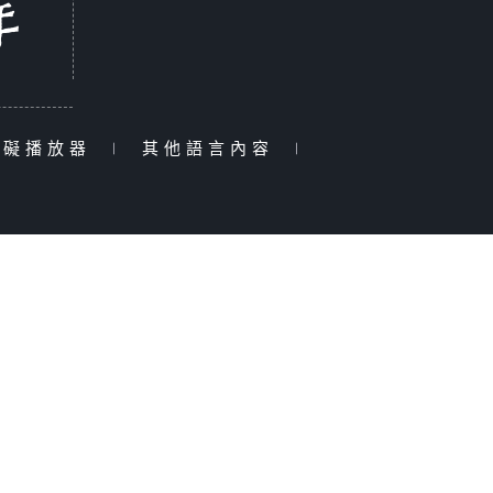
障礙播放器
|
其他語言內容
|