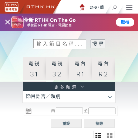
ENG
/
簡
×
全新 RTHK On The Go
取得
一手掌握 RTHK 電台、電視節目
電視
電視
電台
電台
31
32
R1
R2
電台
更多頻道
節目語言／類別
R3
電台
電台
電台
由
至
普通
R4
R5
話台
重設
搜尋