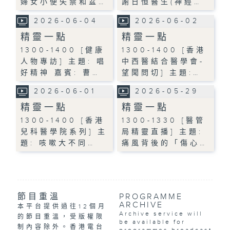
婦女小便失禁和盆…
謝日恒醫生(神經…
2026-06-04
2026-06-02
精靈一點
精靈一點
1300-1400 [健康
1300-1400 [香港
人物專訪] 主題: 唱
中西醫結合醫學會-
好精神 嘉賓: 曹…
望聞問切] 主題:…
2026-06-01
2026-05-29
精靈一點
精靈一點
1300-1400 [香港
1300-1330 [醫管
兒科醫學院系列] 主
局精靈直播] 主題:
題: 咳嗽大不同…
痛風背後的「傷心…
節目重溫
PROGRAMME
ARCHIVE
本平台提供過往12個月
Archive service will
的節目重溫，受版權限
be available for
制內容除外。香港電台
programmes broadcast