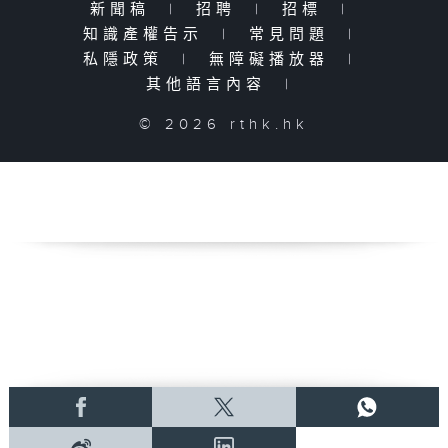
新聞稿
|
招聘
|
招標
|
知識產權告示
|
常見問題
|
私隱政策
|
無障礙播放器
|
其他語言內容
|
© 2026 rthk.hk