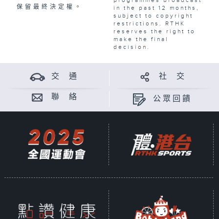
保留最終決定權。
in the past 12 months,
subject to copyright
restrictions. RTHK
reserves the right to
make the final
decision.
交 通
社 交
聯 絡
公眾回饋