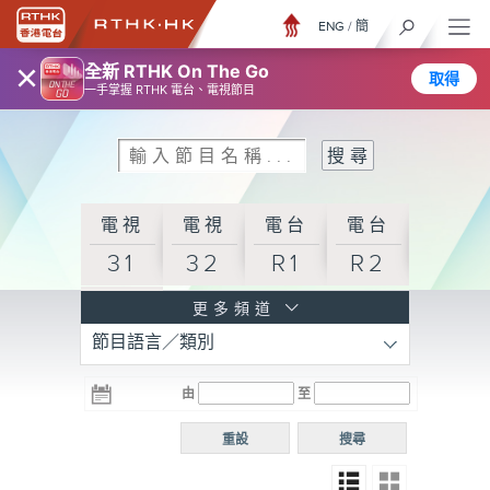
ENG
/
簡
×
全新 RTHK On The Go
取得
一手掌握 RTHK 電台、電視節目
電視
電視
電台
電台
31
32
R1
R2
電台
更多頻道
節目語言／類別
R3
電台
電台
電台
由
至
普通
R4
R5
話台
重設
搜尋