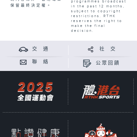
programmes broadcast
保留最終決定權。
in the past 12 months,
subject to copyright
restrictions. RTHK
reserves the right to
make the final
decision.
交 通
社 交
聯 絡
公眾回饋