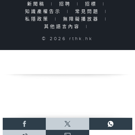
新聞稿
|
招聘
|
招標
|
知識產權告示
|
常見問題
|
私隱政策
|
無障礙播放器
|
其他語言內容
|
© 2026 rthk.hk