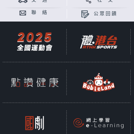
交 通
社 交
聯 絡
公眾回饋