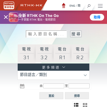
ENG
/
簡
×
全新 RTHK On The Go
取得
一手掌握 RTHK 電台、電視節目
電視
電視
電台
電台
31
32
R1
R2
電台
更多頻道
節目語言／類別
R3
電台
電台
電台
由
至
普通
R4
R5
話台
重設
搜尋