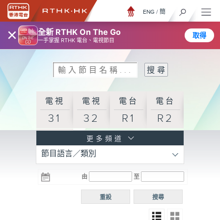
ENG
/
簡
×
全新 RTHK On The Go
取得
一手掌握 RTHK 電台、電視節目
電視
電視
電台
電台
31
32
R1
R2
電台
更多頻道
節目語言／類別
R3
電台
電台
電台
由
至
普通
R4
R5
話台
重設
搜尋