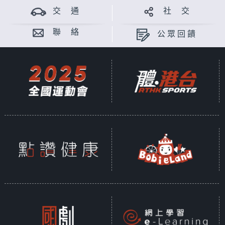
交 通
社 交
聯 絡
公眾回饋