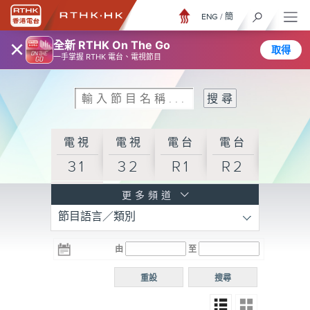
ENG
/
簡
×
全新 RTHK On The Go
取得
一手掌握 RTHK 電台、電視節目
電視
電視
電台
電台
31
32
R1
R2
電台
更多頻道
節目語言／類別
R3
電台
電台
電台
由
至
普通
R4
R5
話台
重設
搜尋