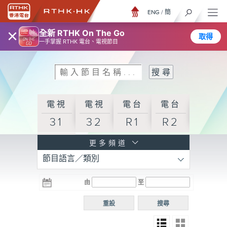
ENG
/
簡
×
全新 RTHK On The Go
取得
一手掌握 RTHK 電台、電視節目
電視
電視
電台
電台
31
32
R1
R2
電台
更多頻道
節目語言／類別
R3
電台
電台
電台
由
至
普通
R4
R5
話台
重設
搜尋