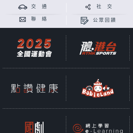
交 通
社 交
聯 絡
公眾回饋