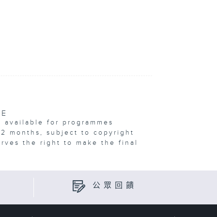
VE
e available for programmes
12 months, subject to copyright
erves the right to make the final
公眾回饋