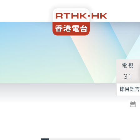
電視
31
節目語言