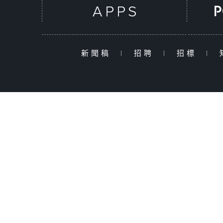
新聞稿
|
招聘
|
招標
|