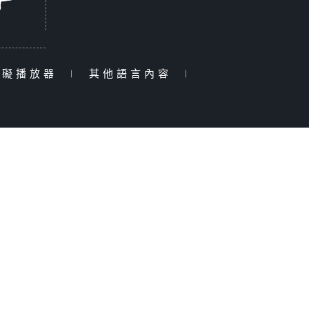
障礙播放器
|
其他語言內容
|