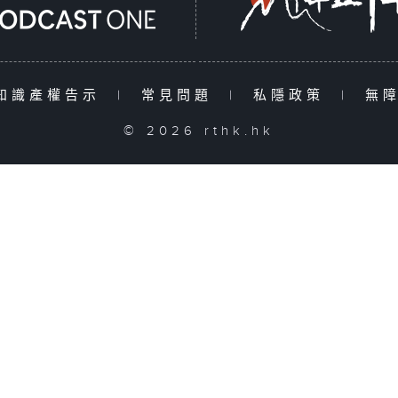
知識產權告示
|
常見問題
|
私隱政策
|
無
© 2026 rthk.hk