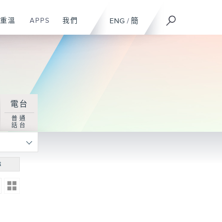
重溫
APPS
我們
ENG
/
簡
電台
普通
話台
尋