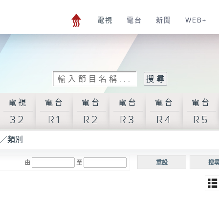
電視
電台
新聞
WEB+
電視
電台
電台
電台
電台
電台
32
R1
R2
R3
R4
R5
／類別
由
至
重設
搜