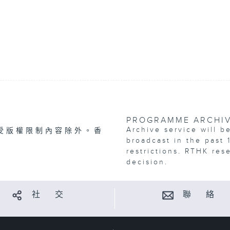
PROGRAMME ARCHI
Archive service will b
受版權限制內容除外。香
broadcast in the past 
restrictions. RTHK res
decision.
社 交
聯 絡