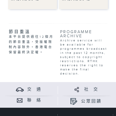
節目重溫
PROGRAMME
ARCHIVE
本平台提供過往12個月
Archive service will
的節目重溫，受版權限
be available for
制內容除外。香港電台
programmes broadcast
保留最終決定權。
in the past 12 months,
subject to copyright
restrictions. RTHK
reserves the right to
make the final
decision.
交 通
社 交
聯 絡
公眾回饋