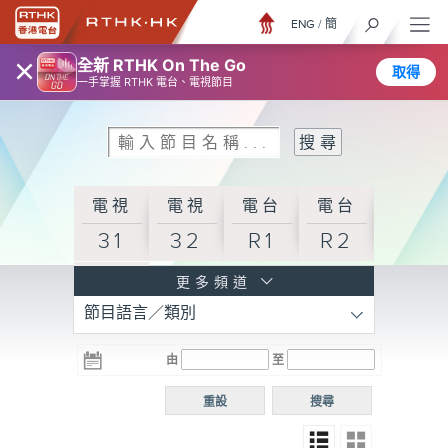
ENG
/
簡
×
全新 RTHK On The Go
取得
一手掌握 RTHK 電台、電視節目
電視
電視
電台
電台
31
32
R1
R2
電台
更多頻道
節目語言／類別
R3
電台
電台
電台
由
至
普通
R4
R5
話台
重設
搜尋