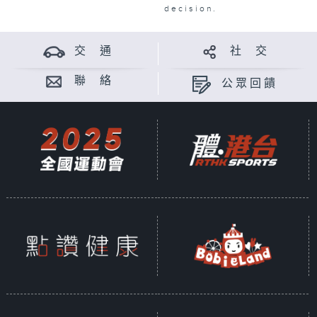
decision.
交 通
社 交
聯 絡
公眾回饋