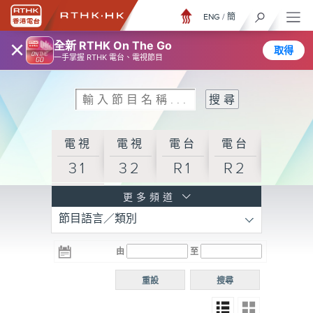
ENG
/
簡
×
全新 RTHK On The Go
取得
一手掌握 RTHK 電台、電視節目
電視
電視
電台
電台
31
32
R1
R2
電台
更多頻道
節目語言／類別
R3
電台
電台
電台
由
至
普通
R4
R5
話台
重設
搜尋