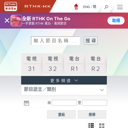
ENG
/
簡
×
全新 RTHK On The Go
取得
一手掌握 RTHK 電台、電視節目
電視
電視
電台
電台
31
32
R1
R2
電台
更多頻道
節目語言／類別
R3
電台
電台
電台
由
至
普通
R4
R5
話台
重設
搜尋