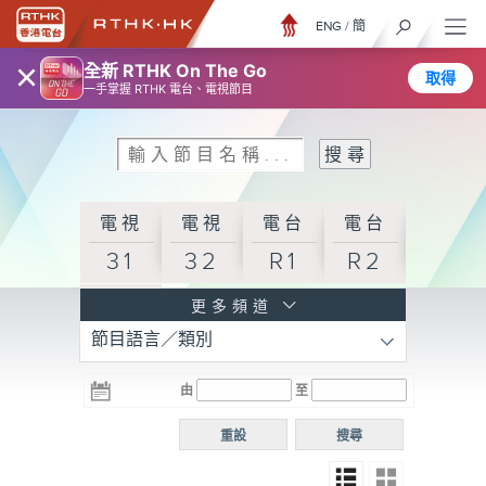
ENG
/
簡
×
全新 RTHK On The Go
取得
一手掌握 RTHK 電台、電視節目
電視
電視
電台
電台
31
32
R1
R2
電台
更多頻道
節目語言／類別
R3
電台
電台
電台
由
至
普通
R4
R5
話台
重設
搜尋