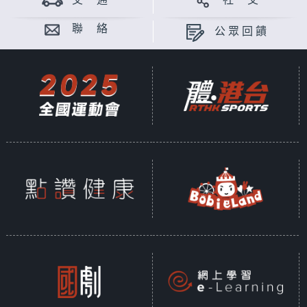
交 通
社 交
聯 絡
公眾回饋