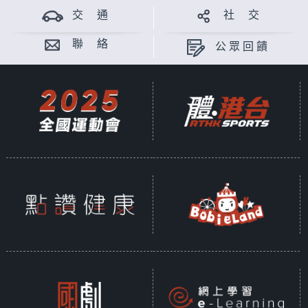
交 通
社 交
聯 絡
公眾回饋