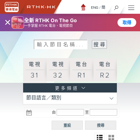
ENG
/
簡
×
全新 RTHK On The Go
取得
一手掌握 RTHK 電台、電視節目
電視
電視
電台
電台
31
32
R1
R2
電台
更多頻道
節目語言／類別
R3
電台
電台
電台
由
至
普通
R4
R5
話台
重設
搜尋