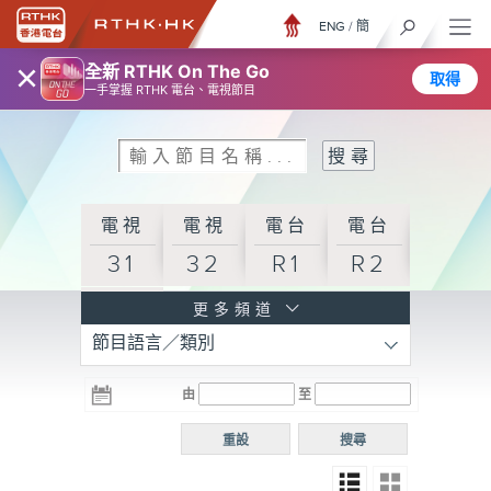
ENG
/
簡
×
全新 RTHK On The Go
取得
一手掌握 RTHK 電台、電視節目
電視
電視
電台
電台
31
32
R1
R2
電台
更多頻道
節目語言／類別
R3
電台
電台
電台
由
至
普通
R4
R5
話台
重設
搜尋