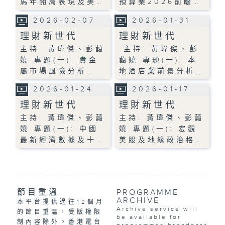
馬年開局表現及美…
預算案2026前瞻…
2026-02-07
2026-01-31
理財新世代
理財新世代
主持: 黃瑋傑、彭藹
主持: 黃瑋傑、彭
嬈 專題(一): 貴金
藹嬈 專題(一): 本
屬市場風險分析…
地酒店業前景分析…
2026-01-24
2026-01-17
理財新世代
理財新世代
主持: 黃瑋傑、彭藹
主持: 黃瑋傑、彭藹
嬈 專題(一): 中國
嬈 專題(一): 宏觀
最新經濟數據及十…
美股及地緣政治格…
節目重溫
PROGRAMME
ARCHIVE
本平台提供過往12個月
Archive service will
的節目重溫，受版權限
be available for
制內容除外。香港電台
programmes broadcast