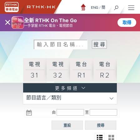
ENG
/
簡
×
全新 RTHK On The Go
取得
一手掌握 RTHK 電台、電視節目
電視
電視
電台
電台
31
32
R1
R2
電台
更多頻道
節目語言／類別
R3
電台
電台
電台
由
至
普通
R4
R5
話台
重設
搜尋