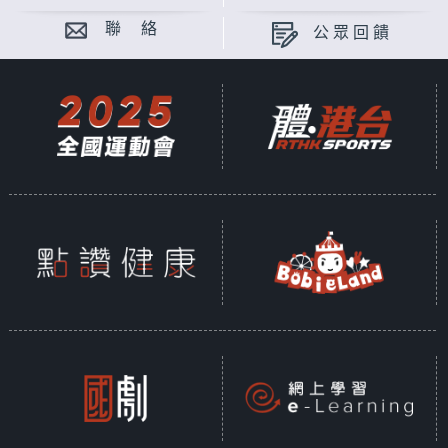
聯 絡
公眾回饋