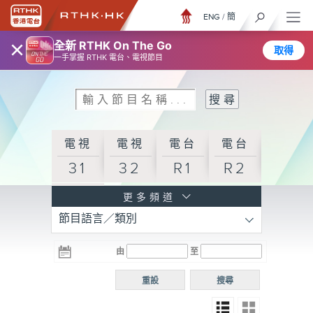
ENG
/
簡
×
全新 RTHK On The Go
取得
一手掌握 RTHK 電台、電視節目
電視
電視
電台
電台
31
32
R1
R2
電台
更多頻道
節目語言／類別
R3
電台
電台
電台
由
至
普通
R4
R5
話台
重設
搜尋