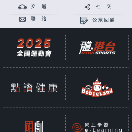
交 通
社 交
聯 絡
公眾回饋