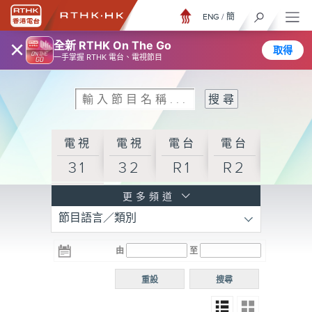
ENG
/
簡
×
全新 RTHK On The Go
取得
一手掌握 RTHK 電台、電視節目
電視
電視
電台
電台
31
32
R1
R2
電台
更多頻道
節目語言／類別
R3
電台
電台
電台
由
至
普通
R4
R5
話台
重設
搜尋