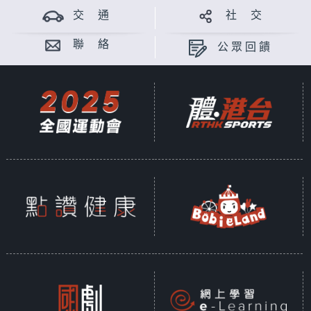
交 通
社 交
聯 絡
公眾回饋