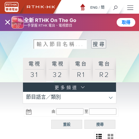
ENG
/
簡
×
全新 RTHK On The Go
取得
一手掌握 RTHK 電台、電視節目
電視
電視
電台
電台
31
32
R1
R2
電台
更多頻道
節目語言／類別
R3
電台
電台
電台
由
至
普通
R4
R5
話台
重設
搜尋