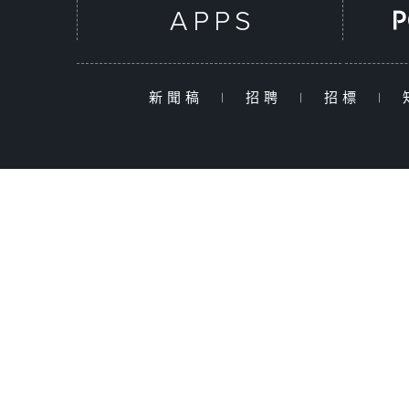
新聞稿
|
招聘
|
招標
|