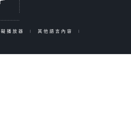
障礙播放器
|
其他語言內容
|