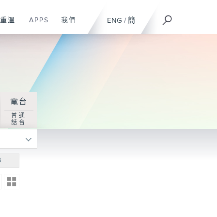
重溫
APPS
我們
ENG
/
簡
電台
普通
話台
尋