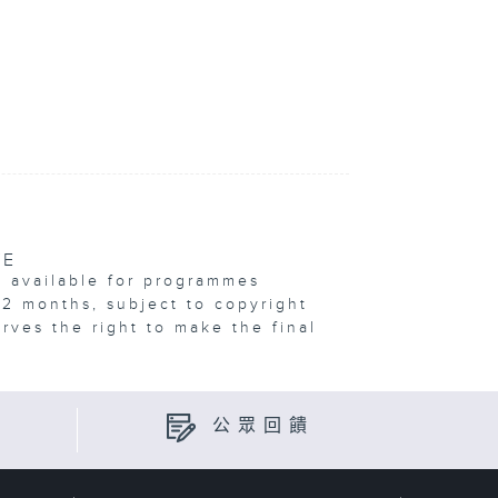
VE
e available for programmes
12 months, subject to copyright
erves the right to make the final
公眾回饋