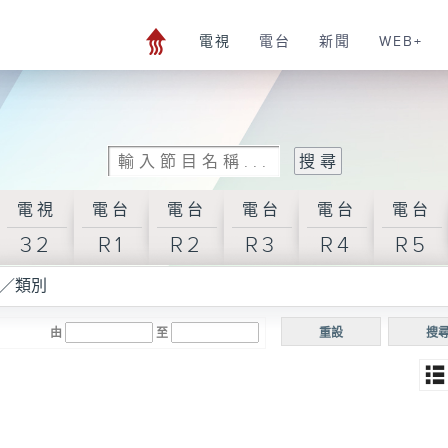
電視
電台
新聞
WEB+
電視
電台
電台
電台
電台
電台
32
R1
R2
R3
R4
R5
／類別
由
至
重設
搜