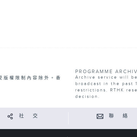
PROGRAMME ARCHI
Archive service will b
受版權限制內容除外。香
broadcast in the past 
restrictions. RTHK res
decision.
社 交
聯 絡