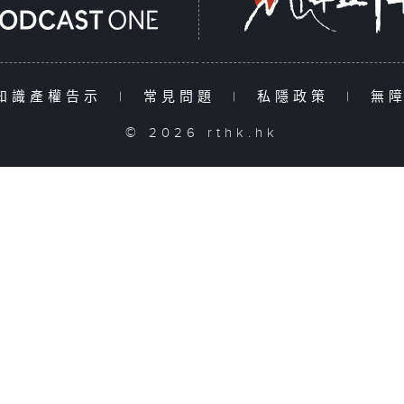
知識產權告示
|
常見問題
|
私隱政策
|
無
© 2026 rthk.hk