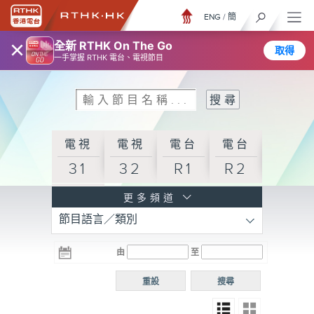
ENG
/
簡
×
全新 RTHK On The Go
取得
一手掌握 RTHK 電台、電視節目
電視
電視
電台
電台
31
32
R1
R2
電台
更多頻道
節目語言／類別
R3
電台
電台
電台
由
至
普通
R4
R5
話台
重設
搜尋