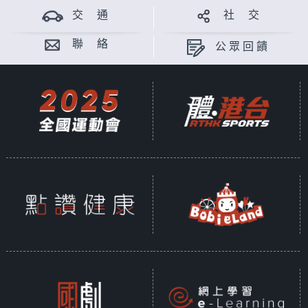
交 通
社 交
聯 絡
公眾回饋