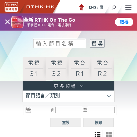
ENG
/
簡
×
全新 RTHK On The Go
取得
一手掌握 RTHK 電台、電視節目
電視
電視
電台
電台
31
32
R1
R2
電台
更多頻道
節目語言／類別
R3
電台
電台
電台
由
至
普通
R4
R5
話台
重設
搜尋