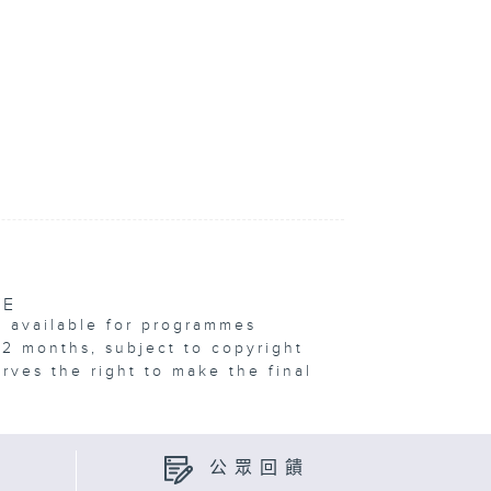
VE
e available for programmes
12 months, subject to copyright
erves the right to make the final
公眾回饋