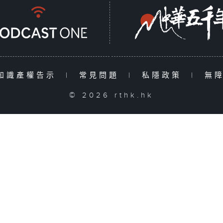
知識產權告示
|
常見問題
|
私隱政策
|
無
© 2026 rthk.hk