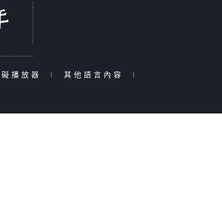
障礙播放器
|
其他語言內容
|