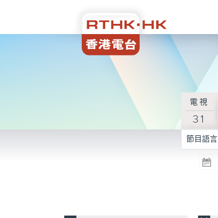
電視
31
節目語言