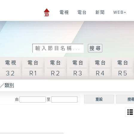
電視
電台
新聞
WEB+
電視
電台
電台
電台
電台
電台
32
R1
R2
R3
R4
R5
／類別
由
至
重設
搜