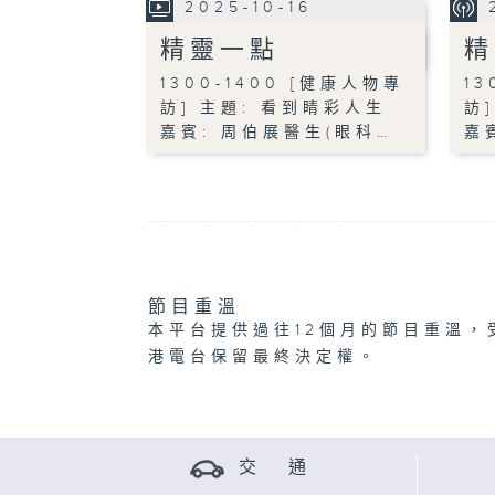
2025-10-16
精靈一點
精
1300-1400 [健康人物專
13
訪] 主題: 看到睛彩人生
訪
嘉賓: 周伯展醫生(眼科…
嘉
節目重溫
本平台提供過往12個月的節目重溫，
港電台保留最終決定權。
交 通