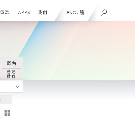
重溫
APPS
我們
ENG
/
簡
電台
普通
話台
尋