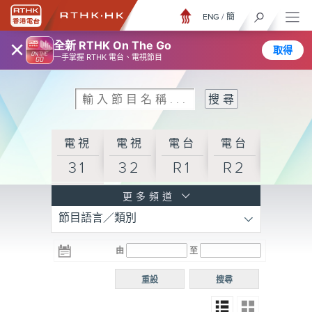
ENG
/
簡
×
全新 RTHK On The Go
取得
一手掌握 RTHK 電台、電視節目
電視
電視
電台
電台
31
32
R1
R2
電台
更多頻道
節目語言／類別
R3
電台
電台
電台
由
至
普通
R4
R5
話台
重設
搜尋