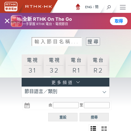
ENG
/
簡
×
全新 RTHK On The Go
取得
一手掌握 RTHK 電台、電視節目
電視
電視
電台
電台
31
32
R1
R2
電台
更多頻道
節目語言／類別
R3
電台
電台
電台
由
至
普通
R4
R5
話台
重設
搜尋