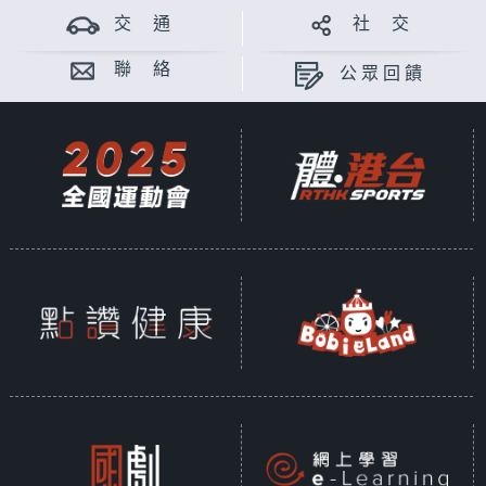
交 通
社 交
聯 絡
公眾回饋