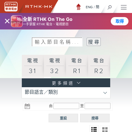
ENG
/
簡
×
全新 RTHK On The Go
取得
一手掌握 RTHK 電台、電視節目
電視
電視
電台
電台
31
32
R1
R2
電台
更多頻道
節目語言／類別
R3
電台
電台
電台
由
至
普通
R4
R5
話台
重設
搜尋