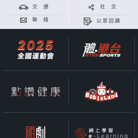
交 通
社 交
聯 絡
公眾回饋