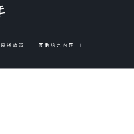
障礙播放器
|
其他語言內容
|