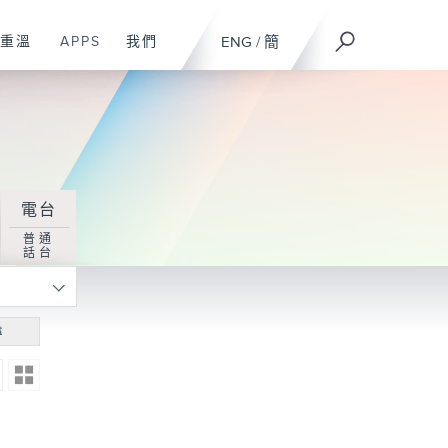
重溫
APPS
我們
ENG
/
簡
電台
普通
話台
尋