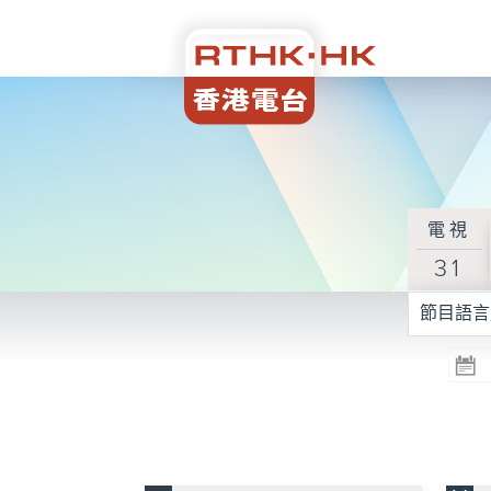
電視
31
節目語言