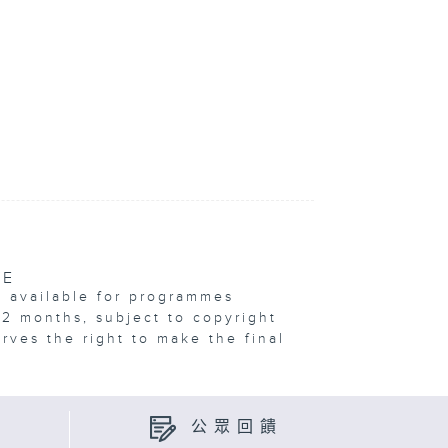
VE
e available for programmes
12 months, subject to copyright
erves the right to make the final
公眾回饋