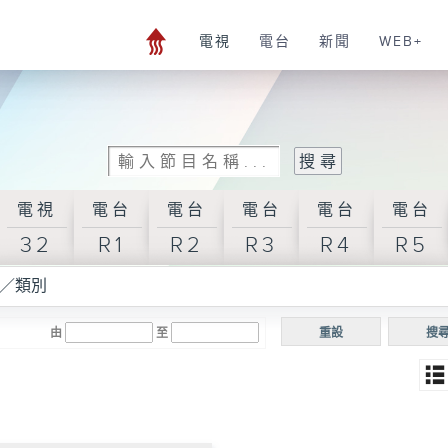
電視
電台
新聞
WEB+
電視
電台
電台
電台
電台
電台
32
R1
R2
R3
R4
R5
／類別
由
至
重設
搜