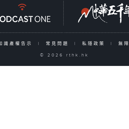
知識產權告示
|
常見問題
|
私隱政策
|
無
© 2026 rthk.hk