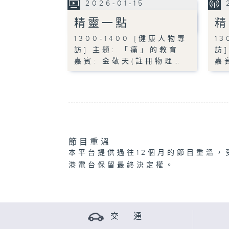
2026-01-15
精靈一點
精
1300-1400 [健康人物專
13
訪] 主題: 「痛」的教育
訪
嘉賓: 金敬天(註冊物理…
嘉
節目重溫
本平台提供過往12個月的節目重溫，
港電台保留最終決定權。
交 通