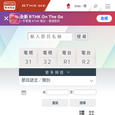
ENG
/
簡
×
全新 RTHK On The Go
取得
一手掌握 RTHK 電台、電視節目
電視
電視
電台
電台
31
32
R1
R2
電台
更多頻道
節目語言／類別
R3
電台
電台
電台
由
至
普通
R4
R5
話台
重設
搜尋