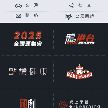
交 通
社 交
聯 絡
公眾回饋