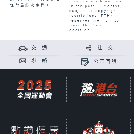
programmes broadcast
保留最終決定權。
in the past 12 months,
subject to copyright
restrictions. RTHK
reserves the right to
make the final
decision.
交 通
社 交
聯 絡
公眾回饋