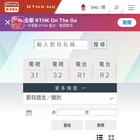
ENG
/
簡
×
全新 RTHK On The Go
取得
一手掌握 RTHK 電台、電視節目
電視
電視
電台
電台
31
32
R1
R2
電台
更多頻道
節目語言／類別
R3
電台
電台
電台
由
至
普通
R4
R5
話台
重設
搜尋