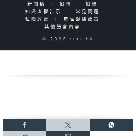
新聞稿
|
招聘
|
招標
|
知識產權告示
|
常見問題
|
私隱政策
|
無障礙播放器
|
其他語言內容
|
© 2026 rthk.hk