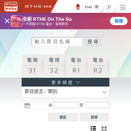
ENG
/
簡
×
全新 RTHK On The Go
取得
一手掌握 RTHK 電台、電視節目
電視
電視
電台
電台
31
32
R1
R2
電台
更多頻道
節目語言／類別
R3
電台
電台
電台
由
至
普通
R4
R5
話台
重設
搜尋