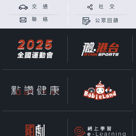
交 通
社 交
聯 絡
公眾回饋