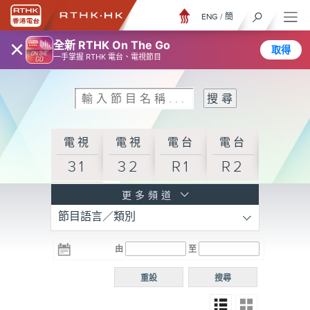
ENG
/
簡
×
全新 RTHK On The Go
取得
一手掌握 RTHK 電台、電視節目
電視
電視
電台
電台
31
32
R1
R2
電台
更多頻道
節目語言／類別
R3
電台
電台
電台
由
至
普通
R4
R5
話台
重設
搜尋