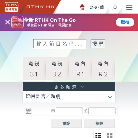
ENG
/
簡
×
全新 RTHK On The Go
取得
一手掌握 RTHK 電台、電視節目
電視
電視
電台
電台
31
32
R1
R2
電台
更多頻道
節目語言／類別
R3
電台
電台
電台
由
至
普通
R4
R5
話台
重設
搜尋