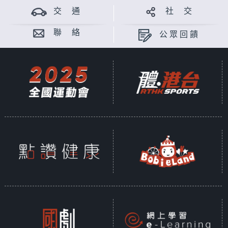
交 通
社 交
聯 絡
公眾回饋