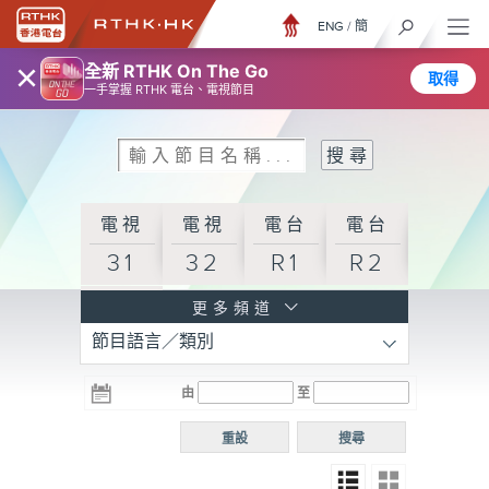
ENG
/
簡
×
全新 RTHK On The Go
取得
一手掌握 RTHK 電台、電視節目
電視
電視
電台
電台
31
32
R1
R2
電台
更多頻道
節目語言／類別
R3
電台
電台
電台
由
至
普通
R4
R5
話台
重設
搜尋