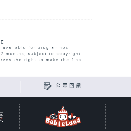
VE
e available for programmes
12 months, subject to copyright
erves the right to make the final
公眾回饋