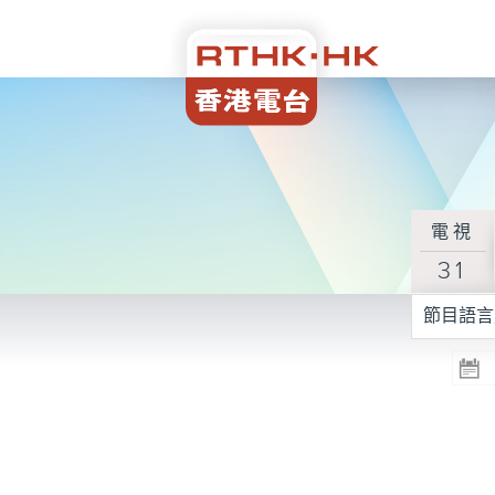
電視
31
節目語言