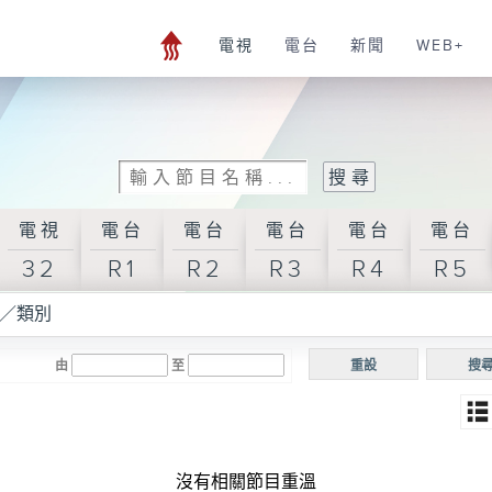
電視
電台
新聞
WEB+
電視
電台
電台
電台
電台
電台
32
R1
R2
R3
R4
R5
／類別
由
至
重設
搜
沒有相關節目重溫