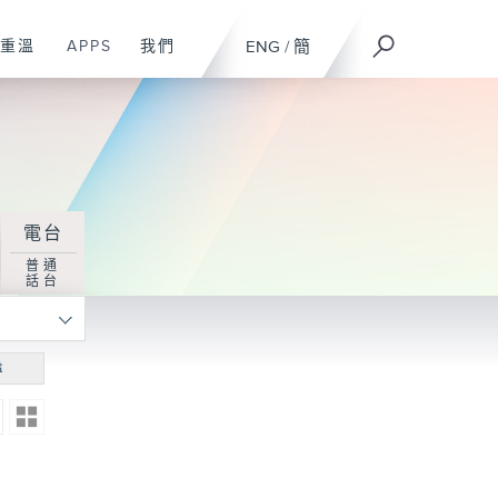
重溫
APPS
我們
ENG
/
簡
電台
普通
話台
尋