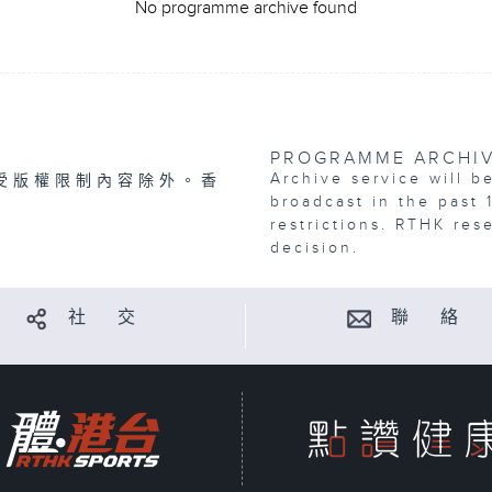
No programme archive found
PROGRAMME ARCHI
Archive service will b
受版權限制內容除外。香
broadcast in the past 
restrictions. RTHK res
decision.
社 交
聯 絡