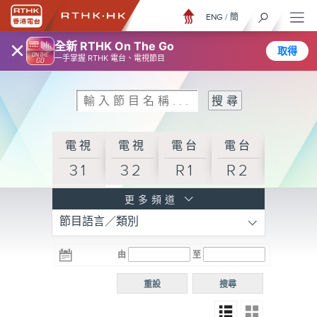
ENG
/
簡
×
全新 RTHK On The Go
取得
一手掌握 RTHK 電台、電視節目
電視
電視
電台
電台
31
32
R1
R2
電台
更多頻道
節目語言／類別
R3
電台
電台
電台
由
至
普通
R4
R5
話台
重設
搜尋