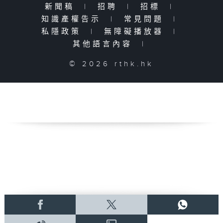
新聞稿
|
招聘
|
招標
|
知識產權告示
|
常見問題
|
私隱政策
|
無障礙播放器
|
其他語言內容
|
© 2026 rthk.hk