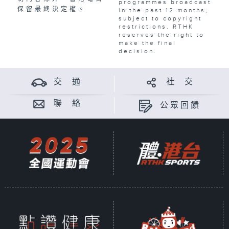
programmes broadcast
保留最終決定權。
in the past 12 months,
subject to copyright
restrictions. RTHK
reserves the right to
make the final
decision.
交 通
社 交
聯 絡
公眾回饋