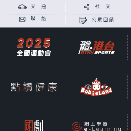
交 通
社 交
聯 絡
公眾回饋