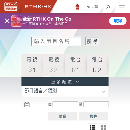
ENG
/
簡
×
全新 RTHK On The Go
取得
一手掌握 RTHK 電台、電視節目
電視
電視
電台
電台
31
32
R1
R2
電台
更多頻道
節目語言／類別
R3
電台
電台
電台
由
至
普通
R4
R5
話台
重設
搜尋