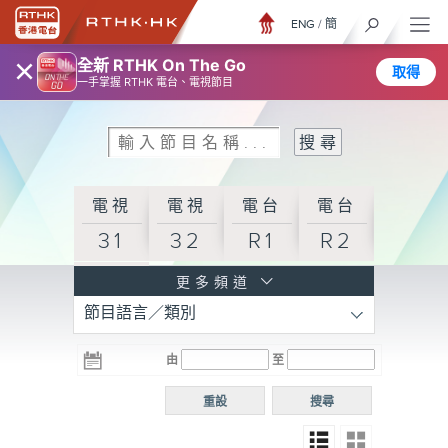
ENG
/
簡
×
全新 RTHK On The Go
取得
一手掌握 RTHK 電台、電視節目
電視
電視
電台
電台
31
32
R1
R2
電台
更多頻道
節目語言／類別
R3
電台
電台
電台
由
至
普通
R4
R5
話台
重設
搜尋