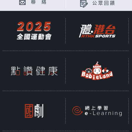
聯 絡
公眾回饋